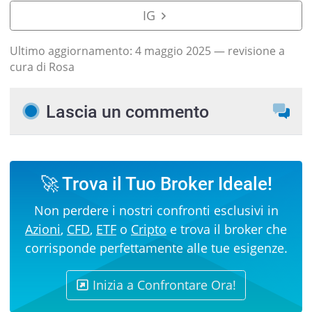
IG
Ultimo aggiornamento:
4 maggio 2025
— revisione a
cura di Rosa
Lascia un commento
🚀 Trova il Tuo Broker Ideale!
Non perdere i nostri confronti esclusivi in
Azioni
,
CFD
,
ETF
o
Cripto
e trova il broker che
corrisponde perfettamente alle tue esigenze.
Inizia a Confrontare Ora!