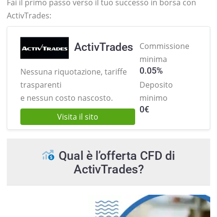
Fai il primo passo verso il tuo successo in borsa con
ActivTrades:
ActivTrades
Commissione
minima
0.05%
Nessuna riquotazione, tariffe
trasparenti
Deposito
e nessun costo nascosto.
minimo
0
€
Visita il sito
Qual è l’offerta CFD di
ActivTrades?