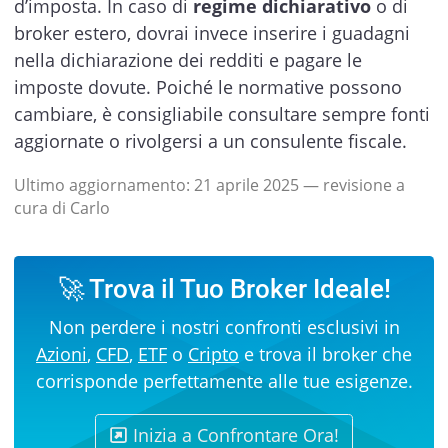
d’imposta. In caso di
regime dichiarativo
o di
broker estero, dovrai invece inserire i guadagni
nella dichiarazione dei redditi e pagare le
imposte dovute. Poiché le normative possono
cambiare, è consigliabile consultare sempre fonti
aggiornate o rivolgersi a un consulente fiscale.
Ultimo aggiornamento:
21 aprile 2025
— revisione a
cura di Carlo
🚀 Trova il Tuo Broker Ideale!
Non perdere i nostri confronti esclusivi in
Azioni
,
CFD
,
ETF
o
Cripto
e trova il broker che
corrisponde perfettamente alle tue esigenze.
Inizia a Confrontare Ora!