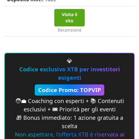
Visita il
sito
Recensione
💎
Codice esclusivo XTB per investitori
esigenti
Codice Promo: TOPVIP
🧑‍💼 Coaching con esperti + 📚 Contenuti
esclusivi + 🎟 Priorità per gli eventi
🎁 Bonus immediato: 1 azione gratuita a
scelta
Non aspettare, l’offerta XTB è riservata ai