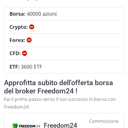
Borsa:
40000 azioni
No
Crypto:
No
Forex:
No
CFD:
ETF:
3600 ETF
Approfitta subito dell'offerta borsa
del broker Freedom24 !
Fai il primo passo verso il tuo successo in borsa con
Freedom24:
Commissione
Freedom24