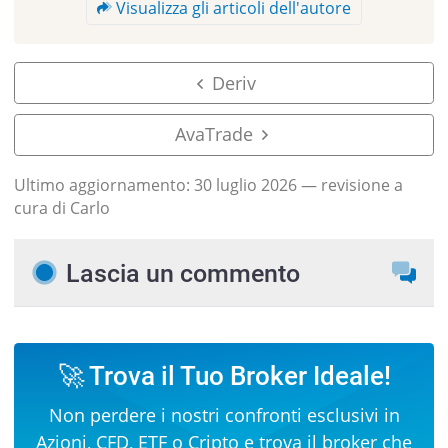
Visualizza gli articoli dell'autore
Deriv
AvaTrade
Ultimo aggiornamento:
30 luglio 2026
— revisione a
cura di Carlo
Lascia un commento
🚀 Trova il Tuo Broker Ideale!
Non perdere i nostri confronti esclusivi in
Azioni
,
CFD
,
ETF
o
Cripto
e trova il broker che