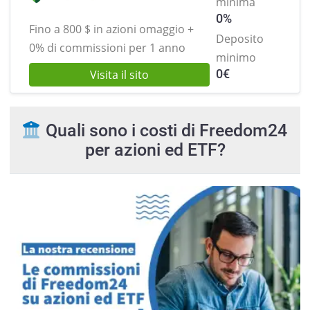
minima
0%
Fino a 800 $ in azioni omaggio +
Deposito
0% di commissioni per 1 anno
minimo
0
€
Visita il sito
Quali sono i costi di Freedom24
per azioni ed ETF?