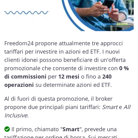
Freedom24 propone attualmente tre approcci
tariffari per investire in azioni ed ETF. I nuovi
clienti idonei possono beneficiare di un'offerta
promozionale che consente di investire con
0 %
di commissioni
per
12 mesi
o fino a
240
operazioni
su determinate azioni ed ETF.
Al di fuori di questa promozione, il broker
propone due principali piani tariffari:
Smart
e
All
Inclusive
.
Il primo, chiamato "
Smart
", prevede una
tariffazione per ordine di borsa. Sui mercati