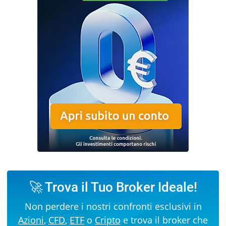
🚀 Trova il Tuo Broker Ideale!
Non perdere i nostri confronti esclusivi in
Azioni
,
CFD
,
ETF
o
Cripto
e trova il broker che