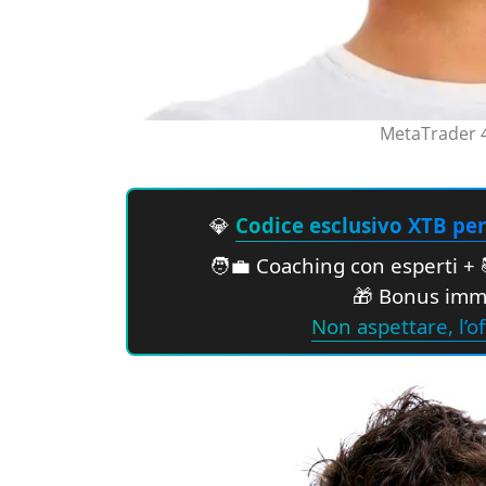
MetaTrader 4
💎
Codice esclusivo XTB per 
🧑‍💼 Coaching con esperti + 
🎁 Bonus imme
Non aspettare, l’of