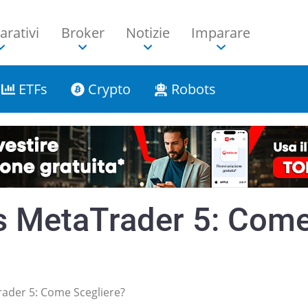
rativi
Broker
Notizie
Imparare
ETFs
Crypto
Robots
s MetaTrader 5: Com
ader 5: Come Scegliere?