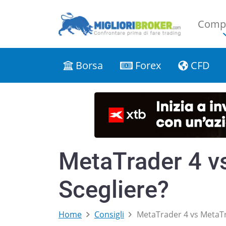
Compa
Borsa
Forex
CFD
MetaTrader 4 v
Scegliere?
Home
Consigli
MetaTrader 4 vs MetaTr