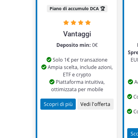
Piano di accumulo DCA 🏆
Vantaggi
Deposito min:
0€
Spr
Solo 1€ per transazione
EUR
Ampia scelta, include azioni,
ETF e crypto
Piattaforma intuitiva,
Ac
ottimizzata per mobile
Co
Scopri di più
Vedi l'offerta
Co
Sco