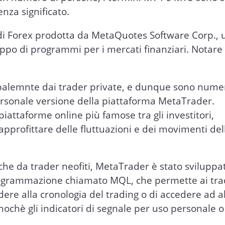
nza significato.
di Forex prodotta da MetaQuotes Software Corp., 
luppo di programmi per i mercati finanziari. Notar
ipalemnte dai trader private, e dunque sono numer
ersonale versione della piattaforma MetaTrader.
attaforme online più famose tra gli investitori,
approfittare delle fluttuazioni e dei movimenti del
che da trader neofiti, MetaTrader è stato sviluppa
programmazione chiamato MQL, che permette ai tra
edere alla cronologia del trading o di accedere ad a
nochè gli indicatori di segnale per uso personale o