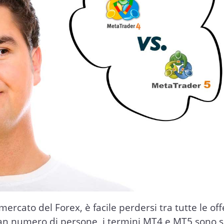
 mercato del Forex, è facile perdersi tra tutte le off
ran numero di persone, i termini MT4 e MT5 sono s