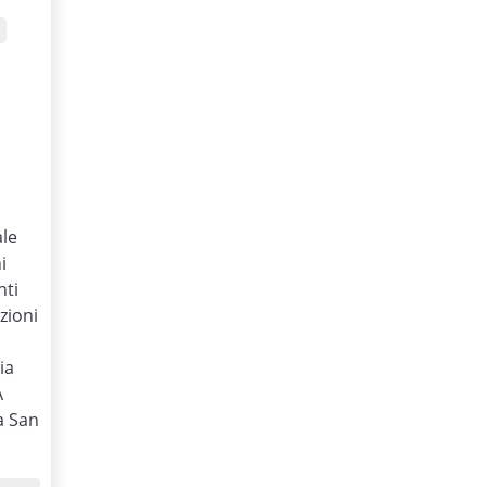
€
ale
i
nti
zioni
ia
A
a San