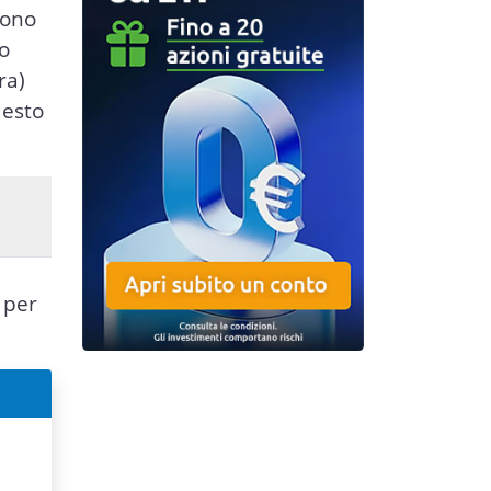
vono
to
ra)
uesto
 per