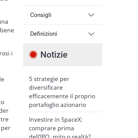
Consigli
una
e bene
Definizioni
osi i
Notizie
5 strategie per
le
diversificare
efficacemente il proprio
to
portafoglio azionario
der
ltre
Investire in SpaceX:
 per
comprare prima
dell’IPO, mito o realtà?