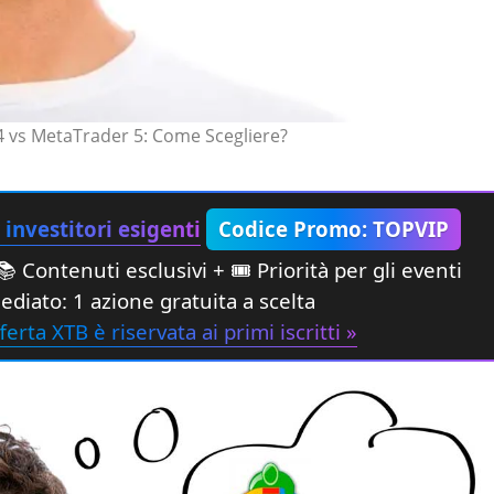
 vs MetaTrader 5: Come Scegliere?
investitori esigenti
Codice Promo: TOPVIP
 Contenuti esclusivi + 🎟 Priorità per gli eventi
diato: 1 azione gratuita a scelta
ferta XTB è riservata ai primi iscritti »