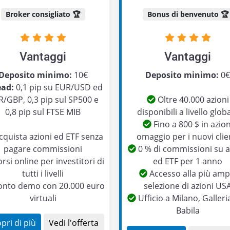
Broker consigliato 🏆
Bonus di benvenuto 🏆
Vantaggi
Vantaggi
Deposito minimo:
10€
Deposito minimo:
0
ead:
0,1 pip su EUR/USD ed
/GBP, 0,3 pip sul SP500 e
Oltre 40.000 azioni
0,8 pip sul FTSE MIB
disponibili a livello glob
Fino a 800 $ in azion
quista azioni ed ETF senza
omaggio per i nuovi clie
pagare commissioni
0 % di commissioni su a
rsi online per investitori di
ed ETF per 1 anno
tutti i livelli
Accesso alla più amp
nto demo con 20.000 euro
selezione di azioni US
virtuali
Ufficio a Milano, Galleri
Babila
pri di più
Vedi l'offerta