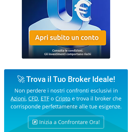
🚀 Trova il Tuo Broker Ideale!
Non perdere i nostri confronti esclusivi in
Azioni
,
CFD
,
ETF
o
Cripto
e trova il broker che
corrisponde perfettamente alle tue esigenze.
Inizia a Confrontare Ora!