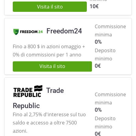
10
€
Visita il sito
Commissione
Freedom24
minima
0%
Fino a 800 $ in azioni omaggio +
Deposito
0% di commissioni per 1 anno
minimo
0
€
Visita il sito
Trade
Commissione
minima
Republic
0%
Fino al 2,75% d'interesse sul tuo
Deposito
saldo e
accesso a oltre 7500
minimo
azioni.
0
€