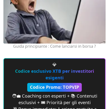
Guida principiante : Come lanciarsi in borsa ?
💎
Codice esclusivo XTB per investitori
esigenti
Codice Promo: TOPVIP
🧑‍💼 Coaching con esperti + 📚 Contenuti
esclusivi + 🎟 Priorità per gli eventi
🎁 Bonus immediato: 1 azione gratuita a