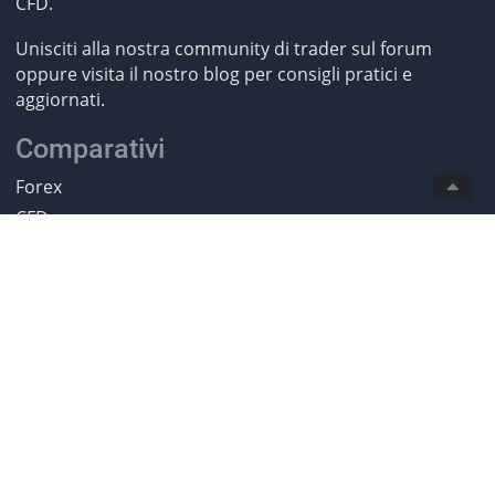
CFD.
Unisciti alla nostra community di trader sul forum
oppure visita il nostro blog per consigli pratici e
aggiornati.
Comparativi
Forex
CFD
ETF
Futures
Criptovalute
Trading Sociale
Trading Automatico
Categorie
Novità Sul Trading
CFD