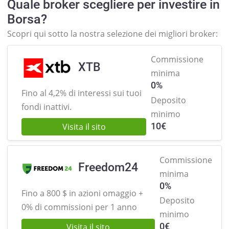
Quale broker scegliere per investire in
Borsa?
Scopri qui sotto la nostra selezione dei migliori broker:
Commissione
XTB
minima
0%
Fino al 4,2% di interessi sui
tuoi
Deposito
fondi inattivi.
minimo
10
€
Visita il sito
Commissione
Freedom24
minima
0%
Fino a 800 $ in azioni omaggio +
Deposito
0% di commissioni per 1 anno
minimo
0
€
Visita il sito