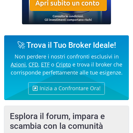
🚀 Trova il Tuo Broker Ideale!
Non perdere i nostri confronti esclusivi in
Azioni
,
CFD
,
ETF
o
Cripto
e trova il broker che
corrisponde perfettamente alle tue esigenze.
Inizia a Confrontare Ora!
Esplora il forum, impara e
scambia con la comunità