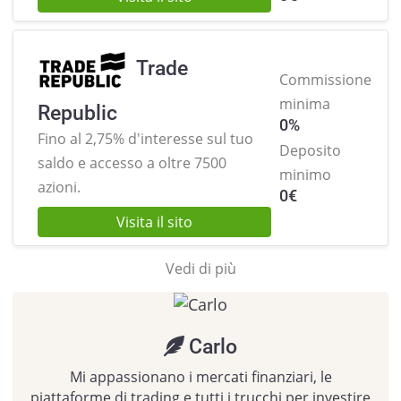
Trade
Commissione
minima
Republic
0%
Fino al 2,75% d'interesse sul tuo
Deposito
saldo e
accesso a oltre 7500
minimo
azioni.
0
€
Visita il sito
Vedi di più
Carlo
Mi appassionano i mercati finanziari, le
piattaforme di trading e tutti i trucchi per investire