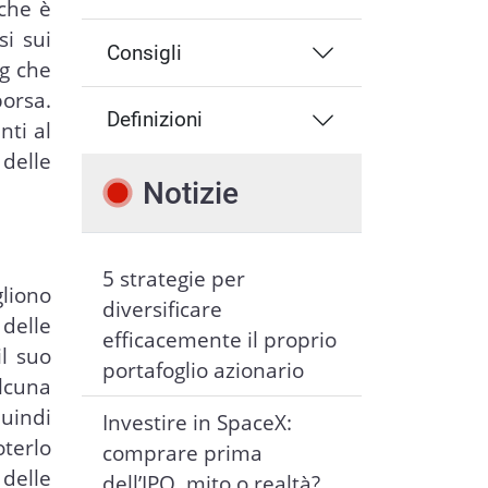
 che è
i sui
Consigli
ng che
borsa.
Definizioni
nti al
 delle
Notizie
5 strategie per
gliono
diversificare
 delle
efficacemente il proprio
il suo
portafoglio azionario
alcuna
quindi
Investire in SpaceX:
terlo
comprare prima
delle
dell’IPO, mito o realtà?