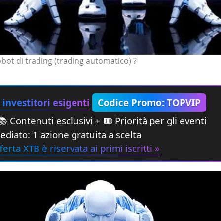
bot di trading (trading automatico) ?
investitori esigenti
Codice Promo: TOPVIP
 Contenuti esclusivi + 🎟 Priorità per gli eventi
diato: 1 azione gratuita a scelta
ferta XTB è riservata ai primi iscritti »