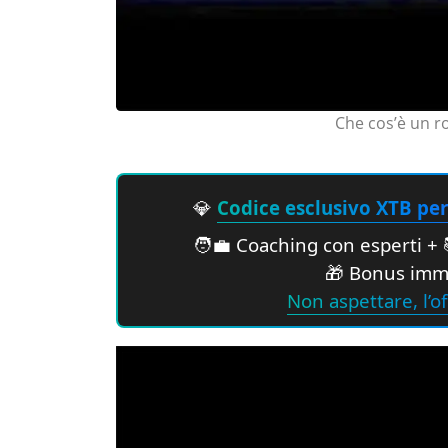
Che cos’è un ro
💎
Codice esclusivo XTB per 
🧑‍💼 Coaching con esperti + 
🎁 Bonus imme
Non aspettare, l’of