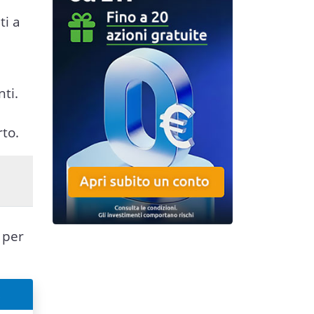
ti a
ti.
rto.
 per