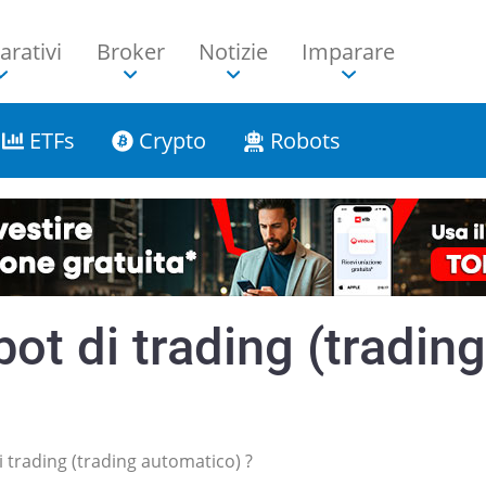
rativi
Broker
Notizie
Imparare
ETFs
Crypto
Robots
ot di trading (tradin
i trading (trading automatico) ?