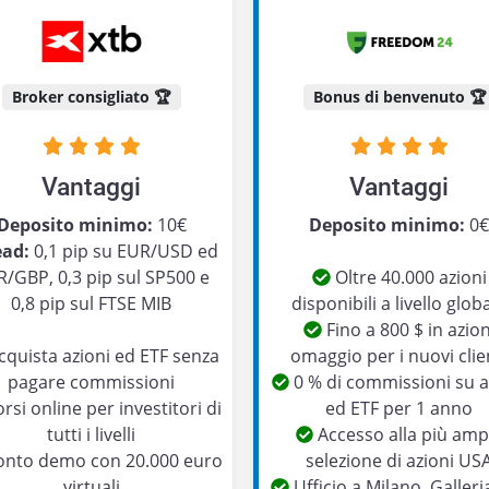
Broker consigliato 🏆
Bonus di benvenuto 🏆
Vantaggi
Vantaggi
Deposito minimo:
10€
Deposito minimo:
0
ead:
0,1 pip su EUR/USD ed
/GBP, 0,3 pip sul SP500 e
Oltre 40.000 azioni
0,8 pip sul FTSE MIB
disponibili a livello glob
Fino a 800 $ in azion
quista azioni ed ETF senza
omaggio per i nuovi clie
pagare commissioni
0 % di commissioni su a
rsi online per investitori di
ed ETF per 1 anno
tutti i livelli
Accesso alla più amp
nto demo con 20.000 euro
selezione di azioni US
virtuali
Ufficio a Milano, Galleri