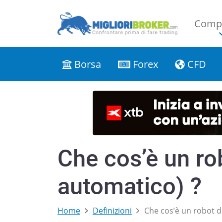
Compa
Borsa
Forex
CFD
Che cos’è un rob
automatico) ?
Home
Definizioni
Che cos’è un robot d