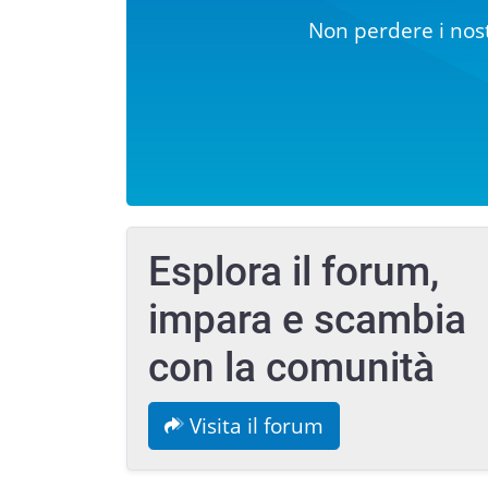
Non perdere i nost
Esplora il forum,
impara e scambia
con la comunità
Visita il forum