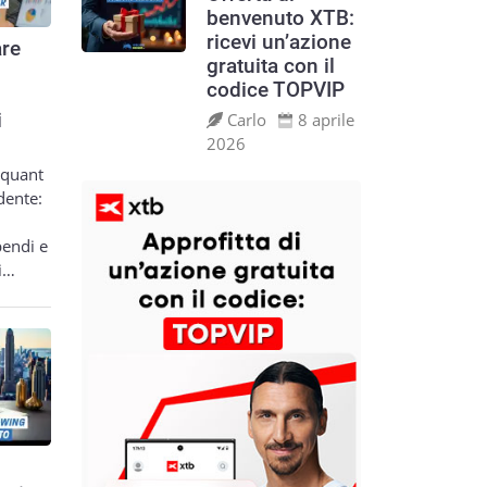
benvenuto XTB:
ricevi un’azione
re
gratuita con il
codice TOPVIP
Carlo
8 aprile
i
2026
 quant
dente:
pendi e
si…