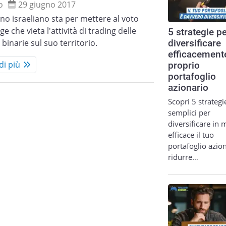
o
29 giugno 2017
rno israeliano sta per mettere al voto
ge che vieta l'attività di trading delle
5 strategie p
 binarie sul suo territorio.
diversificare
efficacemente
di più
proprio
portafoglio
azionario
Scopri 5 strategi
semplici per
diversificare in
efficace il tuo
portafoglio azion
ridurre…