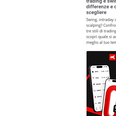
trading e swi
differenze e 
scegliere
Swing, intraday 
scalping? Confro
tre stili di tradin
scopri quale si a
meglio al tuo t