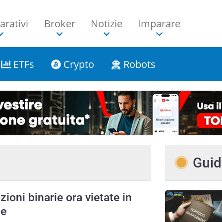
rativi
Broker
Notizie
Imparare
ETFs
Crypto
Robots
Guid
zioni binarie ora vietate in
le