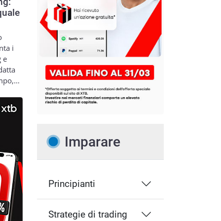
ng:
quale
o
nta i
g e
datta
empo,…
Imparare
Principianti
Strategie di trading