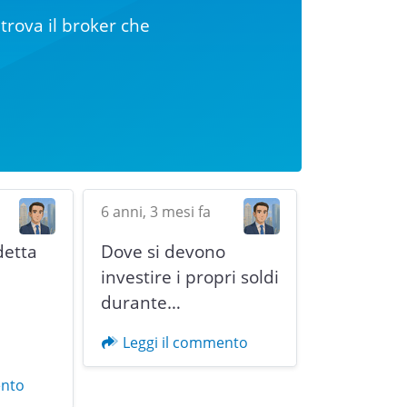
trova il broker che
6 anni, 3 mesi fa
detta
Dove si devono
i
investire i propri soldi
durante…
Next
Leggi il commento
ento