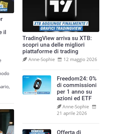
er
 il
TradingView arriva su XTB:
scopri una delle migliori
piattaforme di trading
Anne‑Sophie
12 maggio 2026
e
 modo
Freedom24: 0%
di commissioni
ario,
per 1 anno su
azioni ed ETF
Anne‑Sophie
21 aprile 2026
Offerta di