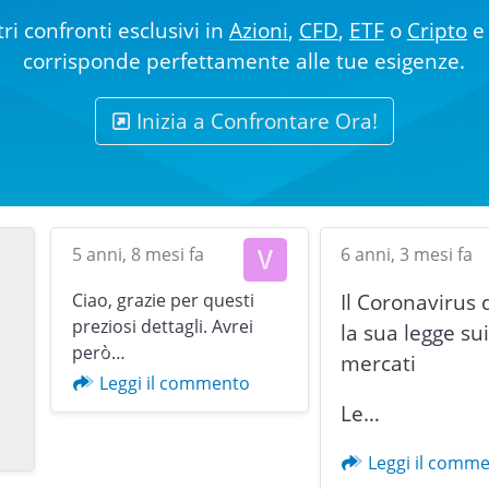
ri confronti esclusivi in
Azioni
,
CFD
,
ETF
o
Cripto
e 
corrisponde perfettamente alle tue esigenze.
Inizia a Confrontare Ora!
5 anni, 8 mesi fa
6 anni, 3 mesi fa
Ciao, grazie per questi
Il Coronavirus 
preziosi dettagli. Avrei
la sua legge su
però…
mercati
Previous
Leggi il commento
Le…
Leggi il comm