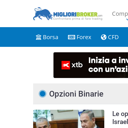
Compa
Borsa
Forex
CFD
Opzioni Binarie
Le op
Israe