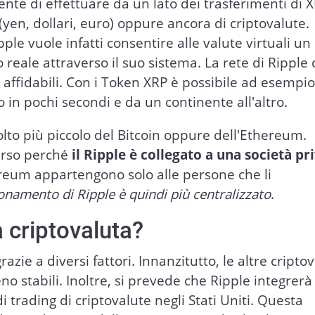
ente di effettuare da un lato dei trasferimenti di X
(yen, dollari, euro) oppure ancora di criptovalute.
ple vuole infatti consentire alle valute virtuali un
reale attraverso il suo sistema. La rete di Ripple 
e affidabili. Con i Token XRP è possibile ad esempi
 in pochi secondi e da un continente all'altro.
lto più piccolo del Bitcoin oppure dell'Ethereum.
verso perché
il Ripple è collegato a una società pr
hereum appartengono solo alle persone che li
ionamento di Ripple è quindi più centralizzato
.
 criptovaluta?
razie a diversi fattori. Innanzitutto, le altre cripto
stabili. Inoltre, si prevede che Ripple integrerà
i trading di criptovalute negli Stati Uniti. Questa