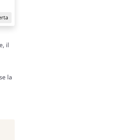
erta
, il
se la