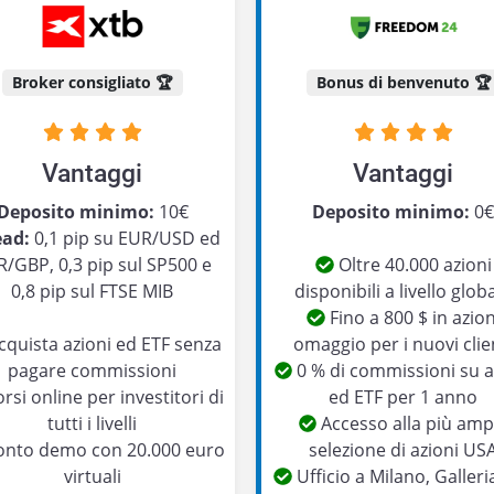
Broker consigliato 🏆
Bonus di benvenuto 🏆
Vantaggi
Vantaggi
Deposito minimo:
10€
Deposito minimo:
0
ead:
0,1 pip su EUR/USD ed
/GBP, 0,3 pip sul SP500 e
Oltre 40.000 azioni
0,8 pip sul FTSE MIB
disponibili a livello glob
Fino a 800 $ in azion
quista azioni ed ETF senza
omaggio per i nuovi clie
pagare commissioni
0 % di commissioni su a
rsi online per investitori di
ed ETF per 1 anno
tutti i livelli
Accesso alla più amp
nto demo con 20.000 euro
selezione di azioni US
virtuali
Ufficio a Milano, Galleri