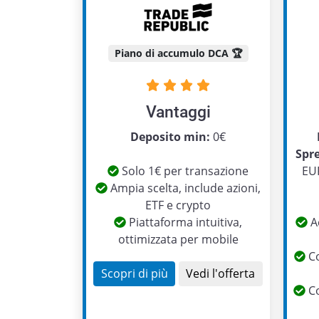
Piano di accumulo DCA 🏆
Vantaggi
Deposito min:
0€
Spr
Solo 1€ per transazione
EUR
Ampia scelta, include azioni,
ETF e crypto
Piattaforma intuitiva,
Ac
ottimizzata per mobile
Co
Scopri di più
Vedi l'offerta
Co