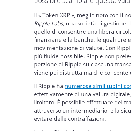
possibile scambiare questa valu
Il « Token XRP », meglio noto con il n
Ripple Labs
, una società di gestione d
quello di consentire una libera circol
finanziarie e le banche, le quali pre
movimentazione di valute. Con Ripple 
più fluide possibile. Ripple non pre
porzione di Ripple su ciascuna transa
viene poi distrutta ma che consente d
Il Ripple ha
numerose similitudini con
effettivamente di una valuta digitale,
limitato. È possibile effettuare dei t
attraverso un intermediario, e la si
evitare delle contraffazioni.