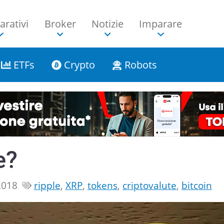
rativi
Broker
Notizie
Imparare
ETFs
Crypto
Robots
e?
2018
ripple
,
XRP
,
tokens
,
criptovalute
,
bitcoin