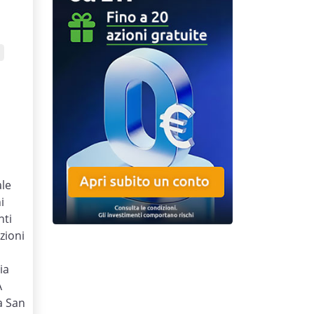
€
ale
i
nti
zioni
ia
A
a San