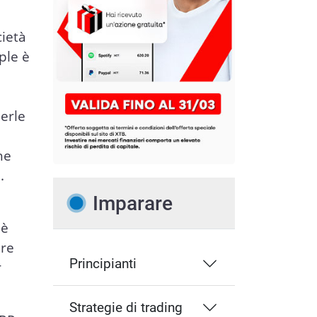
cietà
ple è
derle
he
.
Imparare
 è
are
Principianti
r
Strategie di trading