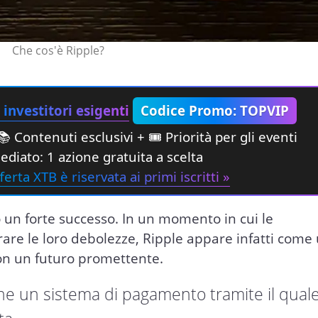
Che cos'è Ripple?
investitori esigenti
Codice Promo: TOPVIP
 Contenuti esclusivi + 🎟 Priorità per gli eventi
diato: 1 azione gratuita a scelta
ferta XTB è riservata ai primi iscritti »
 un forte successo. In un momento in cui le
rare le loro debolezze, Ripple appare infatti come
con un futuro promettente.
 che un sistema di pagamento tramite il qual