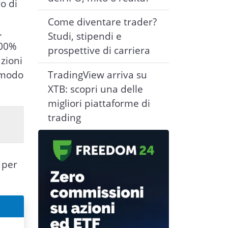
o di
Come diventare trader?
.
Studi, stipendi e
000%
prospettive di carriera
zioni
n modo
TradingView arriva su
XTB: scopri una delle
migliori piattaforme di
trading
 per