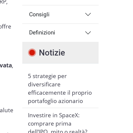
RP,
Consigli
offre
Definizioni
o
Notizie
ivata
,
5 strategie per
diversificare
efficacemente il proprio
portafoglio azionario
valute
Investire in SpaceX:
comprare prima
dell’IPO, mito o realtà?