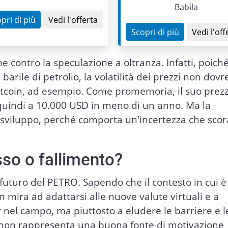
Babila
pri di più
Vedi l'offerta
Scopri di più
Vedi l'off
 contro la speculazione a oltranza. Infatti, poiché 
 barile di petrolio, la volatilità dei prezzi non dov
itcoin, ad esempio. Come promemoria, il suo prez
uindi a 10.000 USD in meno di un anno. Ma la
o sviluppo, perché comporta un'incertezza che scor
sso o fallimento?
futuro del PETRO. Sapendo che il contesto in cui è
on mira ad adattarsi alle nuove valute virtuali e a
 nel campo, ma piuttosto a eludere le barriere e l
iò non rappresenta una buona fonte di motivazione