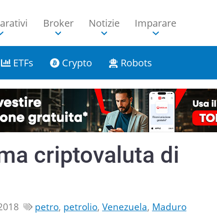
rativi
Broker
Notizie
Imparare
ETFs
Crypto
Robots
ima criptovaluta di
 2018
petro
,
petrolio
,
Venezuela
,
Maduro