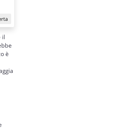
erta
il
rebbe
zo è
aggia
e