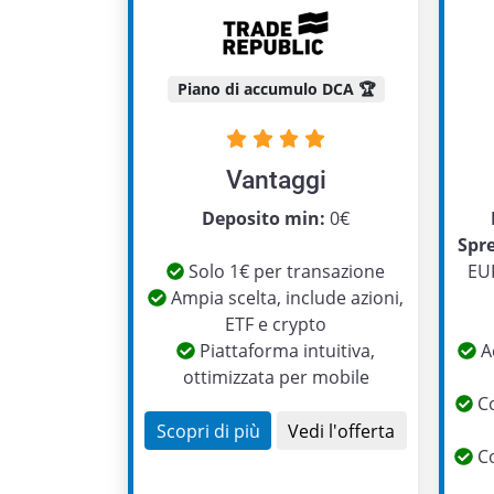
Piano di accumulo DCA 🏆
Vantaggi
Deposito min:
0€
Spr
Solo 1€ per transazione
EUR
Ampia scelta, include azioni,
ETF e crypto
Piattaforma intuitiva,
Ac
ottimizzata per mobile
Co
Scopri di più
Vedi l'offerta
Co