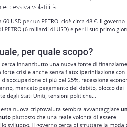
eccessiva volatilità.
 a 60 USD per un PETRO, cioè circa 48 €. Il governo
di PETRO (6 miliardi di USD) e per il suo primo gio
tuale, per quale scopo?
 cerca innanzitutto una nuova fonte di finanziame
forte crisi e anche senza fiato: iperinflazione con 
i disoccupazione di più del 25%, recessione econ
o anno, mancato pagamento del debito, blocco dei
e degli Stati Uniti, tensioni politiche…
 questa nuova criptovaluta sembra avvantaggiare
u
inuto
piuttosto che una reale volontà di essere
lo sviluppo. Il governo cerca di sfruttare la moda 