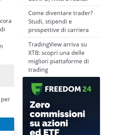
Come diventare trader?
ncora
Studi, stipendi e
di
prospettive di carriera
à
TradingView arriva su
on
XTB: scopri una delle
migliori piattaforme di
trading
 per