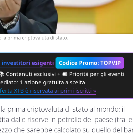
: la prima criptovaluta di stato.
investitori esigenti
Codice Promo: TOPVIP
 Contenuti esclusivi + 🎟 Priorità per gli eventi
diato: 1 azione gratuita a scelta
ferta XTB è riservata ai primi iscritti »
a prima criptovaluta di stato al mondo: il
a dalle riserve in petrolio del paese (tra le
zzo che sarebbe calcolato su quello del bar