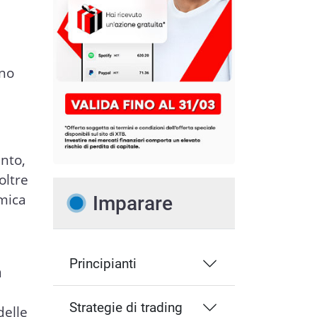
rno
nto,
oltre
omica
Imparare
Principianti
n
Strategie di trading
delle