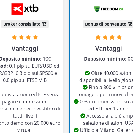
Broker consigliato 🏆
Bonus di benvenuto 🏆
Vantaggi
Vantaggi
Deposito minimo:
10€
Deposito minimo:
0
ead:
0,1 pip su EUR/USD ed
/GBP, 0,3 pip sul SP500 e
Oltre 40.000 azioni
0,8 pip sul FTSE MIB
disponibili a livello glob
Fino a 800 $ in azion
quista azioni ed ETF senza
omaggio per i nuovi clie
pagare commissioni
0 % di commissioni su a
rsi online per investitori di
ed ETF per 1 anno
tutti i livelli
Accesso alla più amp
nto demo con 20.000 euro
selezione di azioni US
virtuali
Ufficio a Milano, Galleri