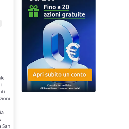
€
ale
i
nti
zioni
ia
A
a San