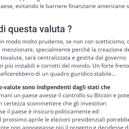
 paese, evitando le barriere finanziarie americane s
di questa valuta ?
 in modo molto prudente, se non con scetticismo, 
pra menzionate, specialmente perché la creazione d
tovalute, sarà centralizzata e gestita dal governo
i più instabili e corrotti del mondo. Un forte fren
neficerebbero di un quadro giuridico stabile…
to-valute sono indipendenti dagli stati che
omani un paese avesse il controllo su Bitcoin e pot
n certezza scommettere che gli investitori
se il paese è insicuro politicamente ed
l prossimo aprile le elezioni presidenziali potrebb
nte non appoggiasse più il progetto e decidesse d