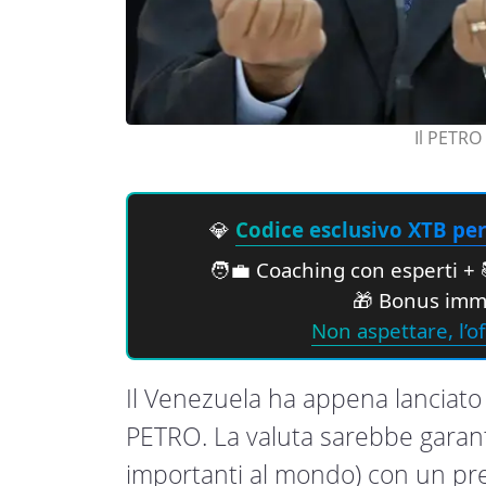
Il PETRO 
💎
Codice esclusivo XTB per 
🧑‍💼 Coaching con esperti + 
🎁 Bonus imme
Non aspettare, l’of
Il Venezuela ha appena lanciato l
PETRO. La valuta sarebbe garantit
importanti al mondo) con un pre