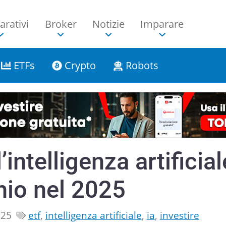
rativi
Broker
Notizie
Imparare
ETFs
Crypto
Robots
intelligenza artificial
hio nel 2025
025
etf
,
intelligenza artificiale
,
ia
,
investire