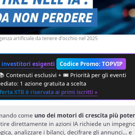
igenza artificiale da tenere d’occhio nel 2025
investitori esigenti
Codice Promo: TOPVIP
 Contenuti esclusivi + 🎟 Priorità per gli eventi
diato: 1 azione gratuita a scelta
ferta XTB è riservata ai primi iscritti »
ffermando come
uno dei motori di crescita più poten
estire direttamente in azioni IA richiede un impegn
gica, analizzare i bilanci, decifrare gli annunci… e