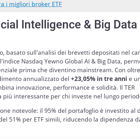
ra i migliori broker ETF
cial Intelligence & Big Data
 basato sull'analisi dei brevetti depositati nel c
do l'indice Nasdaq Yewno Global AI & Big Data, perm
tenziale prima che diventino mainstream. Con oltr
dimento annualizzato del
+23,05% in tre anni
e u
mbina innovazione, performance e solidità. Il TER
 più interessante per chi investe nel lungo period
one notevole: il 95% del portafoglio è investito al d
 del 51% per ETF simili, riducendo la dipendenza d