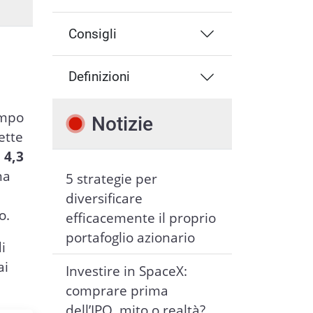
Consigli
Definizioni
ampo
Notizie
ette
e
4,3
na
5 strategie per
diversificare
o.
efficacemente il proprio
portafoglio azionario
i
ai
Investire in SpaceX:
comprare prima
dell’IPO, mito o realtà?