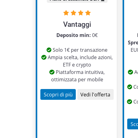
Vantaggi
Deposito min:
0€
Spr
Solo 1€ per transazione
EUR
Ampia scelta, include azioni,
ETF e crypto
Piattaforma intuitiva,
Ac
ottimizzata per mobile
Co
Scopri di più
Vedi l'offerta
Co
Sco