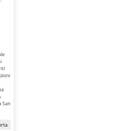
€
ale
i
nti
zioni
ia
A
a San
erta