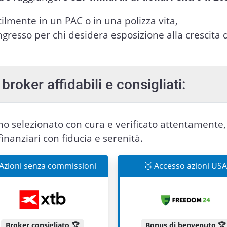
cilmente in un PAC o in una polizza vita,
resso per chi desidera esposizione alla crescita d
broker affidabili e consigliati:
nno selezionato con cura e verificato attentamente,
finanziari con fiducia e serenità.
 Azioni senza commissioni
🥉 Accesso azioni USA
Broker consigliato 🏆
Bonus di benvenuto 🏆