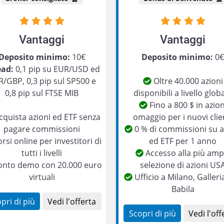
Vantaggi
Vantaggi
Deposito minimo:
10€
Deposito minimo:
0
ead:
0,1 pip su EUR/USD ed
/GBP, 0,3 pip sul SP500 e
Oltre 40.000 azioni
0,8 pip sul FTSE MIB
disponibili a livello glob
Fino a 800 $ in azion
quista azioni ed ETF senza
omaggio per i nuovi clie
pagare commissioni
0 % di commissioni su a
rsi online per investitori di
ed ETF per 1 anno
tutti i livelli
Accesso alla più amp
nto demo con 20.000 euro
selezione di azioni US
virtuali
Ufficio a Milano, Galleri
Babila
pri di più
Vedi l'offerta
Scopri di più
Vedi l'off