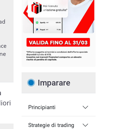
 ad
nce
ine
Imparare
a
iori
Principianti
Strategie di trading