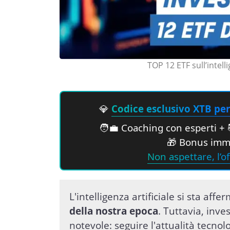
TOP 12 ETF sull’intell
💎
Codice esclusivo XTB per 
🧑‍💼 Coaching con esperti + 
🎁 Bonus imme
Non aspettare, l’of
L'intelligenza artificiale si sta a
della nostra epoca
. Tuttavia, inv
notevole: seguire l'attualità tecnolo