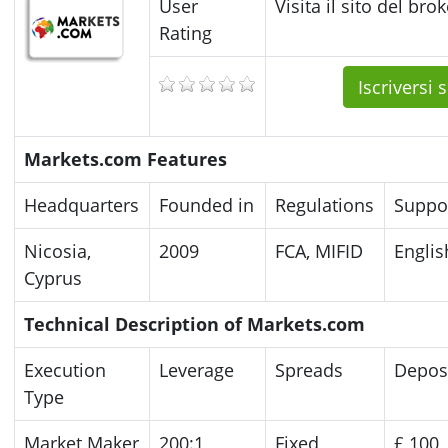
User
Visita il sito del brok
Rating
Iscriversi 
Markets.com Features
Headquarters
Founded in
Regulations
Suppo
Nicosia,
2009
FCA, MIFID
Englis
Cyprus
Technical Description of Markets.com
Execution
Leverage
Spreads
Depos
Type
Market Maker
200:1
Fixed
£ 100