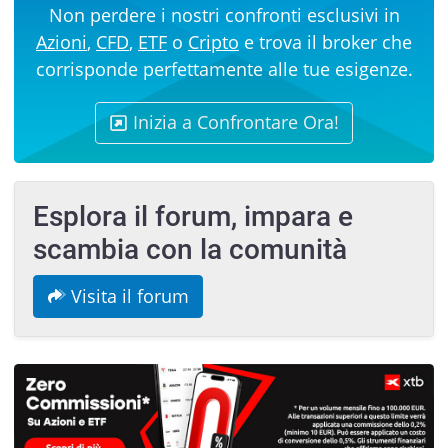
Non perdere i nostri confronti esclusivi in
Azioni
,
CFD
,
ETF
o
Cripto
e trova il broker che
corrisponde perfettamente alle tue esigenze.
Inizia a Confrontare Ora!
Esplora il forum, impara e
scambia con la comunità
Visita il forum