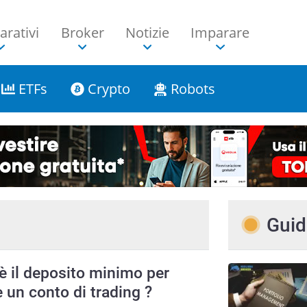
rativi
Broker
Notizie
Imparare
ETFs
Crypto
Robots
Guid
è il deposito minimo per
e un conto di trading ?