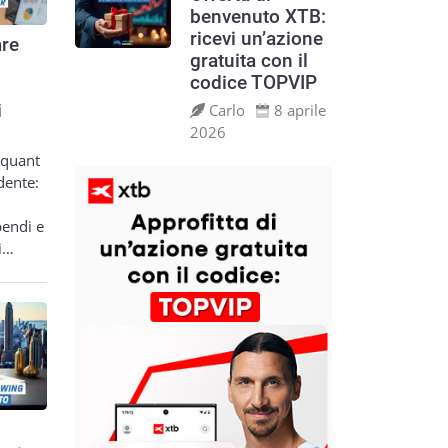
benvenuto XTB:
ricevi un’azione
re
gratuita con il
codice TOPVIP
Carlo
8 aprile
i
2026
 quant
dente:
pendi e
si…