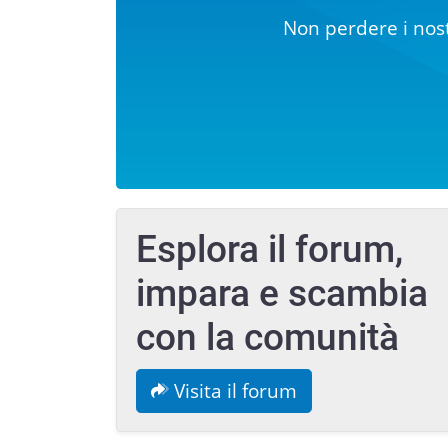
Non perdere i nost
Esplora il forum,
impara e scambia
con la comunità
Visita il forum