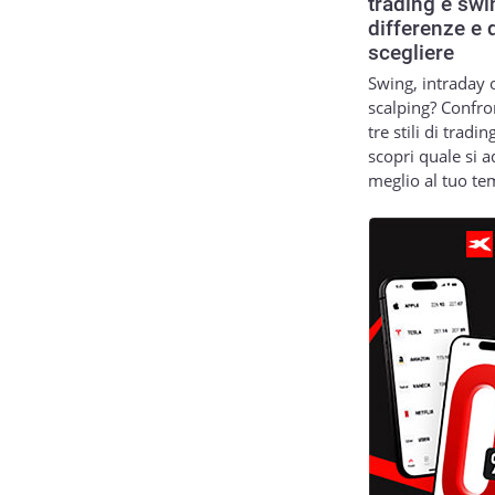
trading e swi
differenze e 
scegliere
Swing, intraday 
scalping? Confro
tre stili di tradin
scopri quale si a
meglio al tuo t