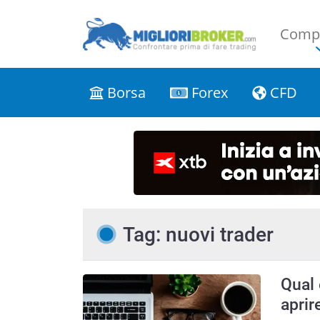
Compa
Borsa
Forex
CFD
Tag: nuovi trader
Qual 
aprir