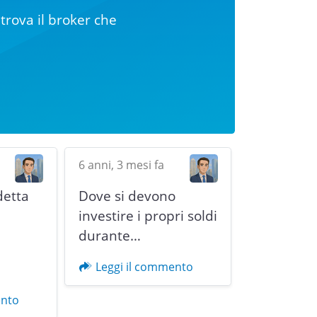
trova il broker che
6 anni, 3 mesi fa
detta
Dove si devono
i
investire i propri soldi
durante…
Next
Leggi il commento
ento