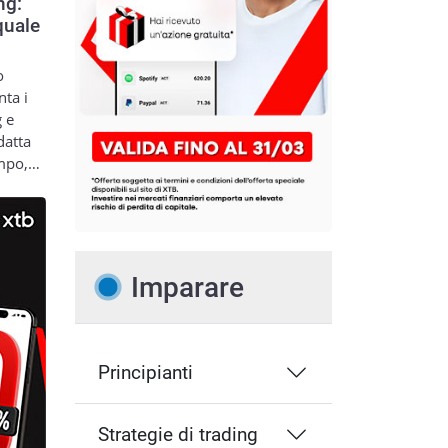
ng:
quale
o
nta i
g e
datta
empo,…
Imparare
Principianti
Strategie di trading