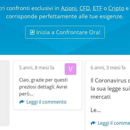
ri confronti esclusivi in
Azioni
,
CFD
,
ETF
o
Cripto
e 
corrisponde perfettamente alle tue esigenze.
Inizia a Confrontare Ora!
5 anni, 8 mesi fa
6 anni, 3 mesi fa
Ciao, grazie per questi
Il Coronavirus 
preziosi dettagli. Avrei
la sua legge su
però…
mercati
Previous
Leggi il commento
Le…
Leggi il comm