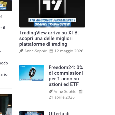
er
 il
TradingView arriva su XTB:
scopri una delle migliori
piattaforme di trading
Anne‑Sophie
12 maggio 2026
e
 modo
Freedom24: 0%
di commissioni
ario,
per 1 anno su
azioni ed ETF
Anne‑Sophie
21 aprile 2026
Offerta di