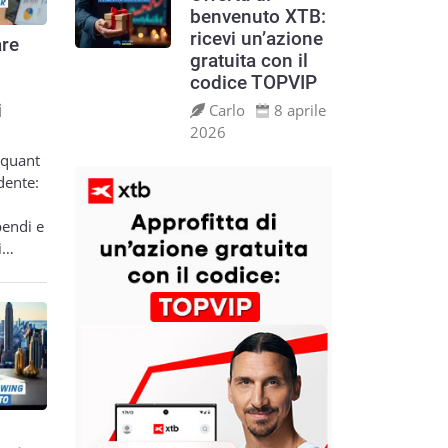
benvenuto XTB:
ricevi un’azione
re
gratuita con il
codice TOPVIP
Carlo
8 aprile
i
2026
 quant
dente:
pendi e
si…