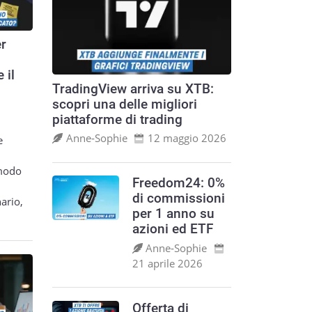
er
 il
TradingView arriva su XTB:
scopri una delle migliori
piattaforme di trading
Anne‑Sophie
12 maggio 2026
e
 modo
Freedom24: 0%
di commissioni
ario,
per 1 anno su
azioni ed ETF
Anne‑Sophie
21 aprile 2026
Offerta di