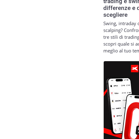
trading e swi
differenze e 
scegliere
Swing, intraday 
scalping? Confro
tre stili di tradin
scopri quale si a
meglio al tuo t