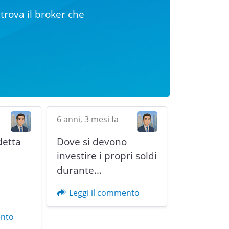
trova il broker che
6 anni, 3 mesi fa
detta
Dove si devono
i
investire i propri soldi
durante…
Next
Leggi il commento
ento