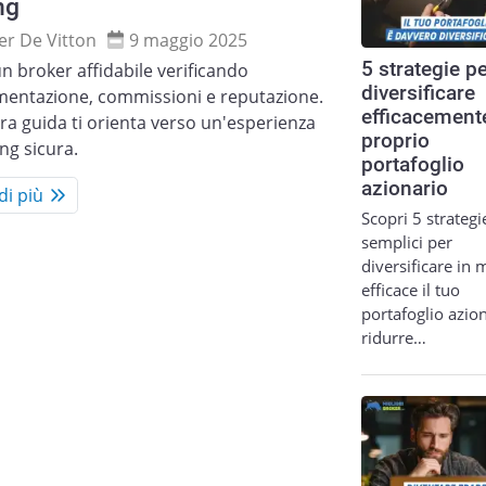
ng
ier De Vitton
9 maggio 2025
5 strategie p
un broker affidabile verificando
diversificare
mentazione, commissioni e reputazione.
efficacemente
ra guida ti orienta verso un'esperienza
proprio
ing sicura.
portafoglio
azionario
di più
Scopri 5 strategi
semplici per
diversificare in
efficace il tuo
portafoglio azion
ridurre…