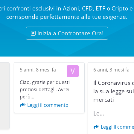
ri confronti esclusivi in
Azioni
,
CFD
,
ETF
o
Cripto
e 
corrisponde perfettamente alle tue esigenze.
Inizia a Confrontare Ora!
5 anni, 8 mesi fa
6 anni, 3 mesi fa
Ciao, grazie per questi
Il Coronavirus 
preziosi dettagli. Avrei
la sua legge su
però…
mercati
Previous
Leggi il commento
Le…
Leggi il comm