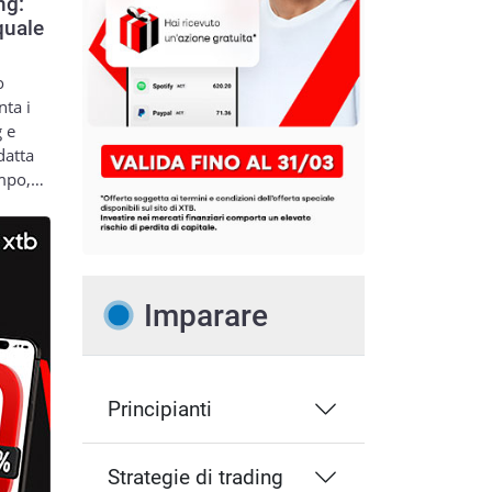
ng:
quale
o
nta i
g e
datta
empo,…
Imparare
Principianti
Strategie di trading