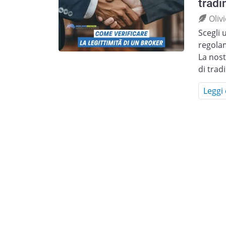
tradi
Oliv
Scegli 
regola
La nost
di trad
Leggi 