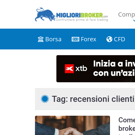
Compa
Borsa
Forex
CFD
Tag: recensioni clienti
Come 
broke