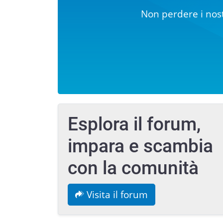
Non perdere i nost
Esplora il forum,
impara e scambia
con la comunità
Visita il forum