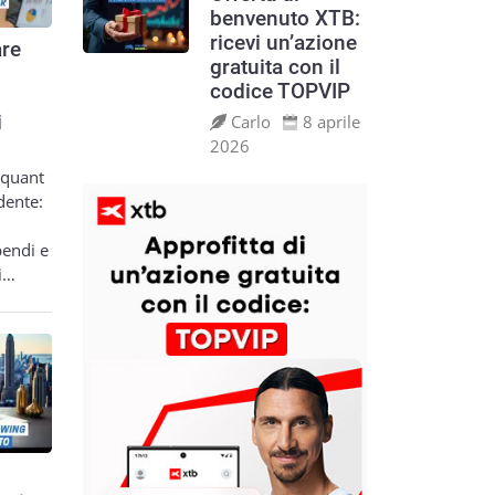
benvenuto XTB:
ricevi un’azione
re
gratuita con il
codice TOPVIP
Carlo
8 aprile
i
2026
 quant
dente:
pendi e
si…