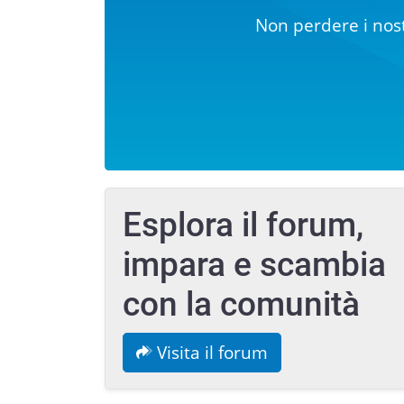
Non perdere i nost
Esplora il forum,
impara e scambia
con la comunità
Visita il forum