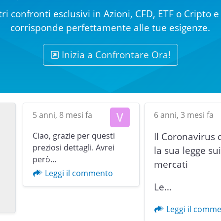
ri confronti esclusivi in
Azioni
,
CFD
,
ETF
o
Cripto
e 
corrisponde perfettamente alle tue esigenze.
Inizia a Confrontare Ora!
5 anni, 8 mesi fa
6 anni, 3 mesi fa
Ciao, grazie per questi
Il Coronavirus 
preziosi dettagli. Avrei
la sua legge su
però…
mercati
Previous
Leggi il commento
Le…
Leggi il comm