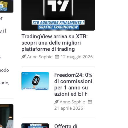
er
 il
TradingView arriva su XTB:
scopri una delle migliori
piattaforme di trading
Anne‑Sophie
12 maggio 2026
e
 modo
Freedom24: 0%
di commissioni
ario,
per 1 anno su
azioni ed ETF
Anne‑Sophie
21 aprile 2026
Offerta di