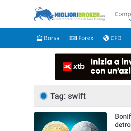
Compa
Borsa
Forex
CFD
Tag: swift
Bonif
detro