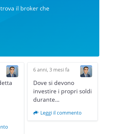
trova il broker che
6 anni, 3 mesi fa
detta
Dove si devono
i
investire i propri soldi
durante…
Next
Leggi il commento
ento