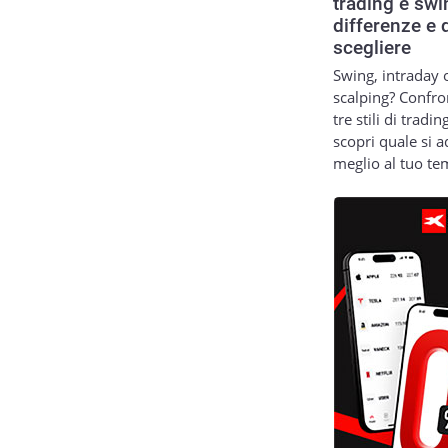
trading e swi
differenze e 
scegliere
Swing, intraday 
scalping? Confro
tre stili di tradin
scopri quale si a
meglio al tuo t