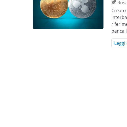
Ros
Creato 
interba
riferim
banca i
Leggi 