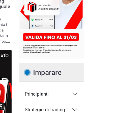
ng:
quale
o
nta i
g e
datta
empo,…
Imparare
Principianti
Strategie di trading