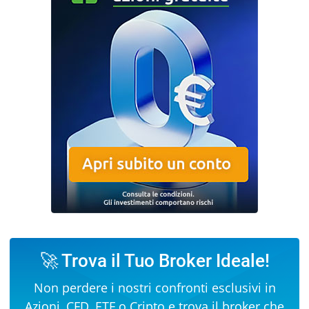
🚀 Trova il Tuo Broker Ideale!
Non perdere i nostri confronti esclusivi in
Azioni
,
CFD
,
ETF
o
Cripto
e trova il broker che