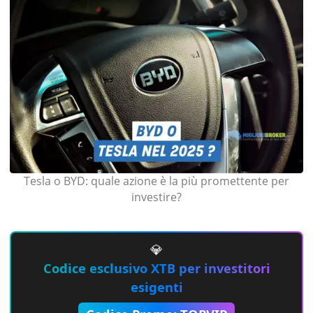
Tesla o BYD: quale azione è la più promettente per
investire?
💎
Codice esclusivo XTB per investitori
esigenti