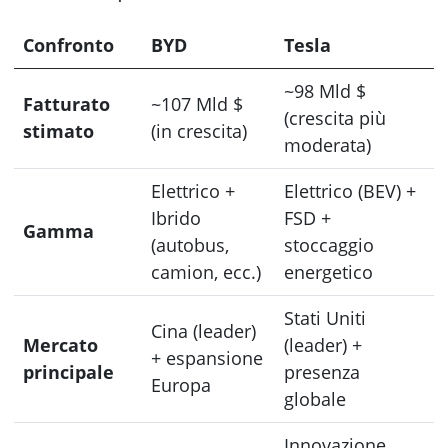
Confronto
BYD
Tesla
~98 Mld $
Fatturato
~107 Mld $
(crescita più
stimato
(in crescita)
moderata)
Elettrico +
Elettrico (BEV) +
Ibrido
FSD +
Gamma
(autobus,
stoccaggio
camion, ecc.)
energetico
Stati Uniti
Cina (leader)
Mercato
(leader) +
+ espansione
principale
presenza
Europa
globale
Innovazione