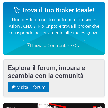
🚀 Trova il Tuo Broker Ideale!
Non perdere i nostri confronti esclusivi in
Azioni
,
CFD
,
ETF
o
Cripto
e trova il broker che
corrisponde perfettamente alle tue esigenze.
Inizia a Confrontare Ora!
Esplora il forum, impara e
scambia con la comunità
Visita il forum