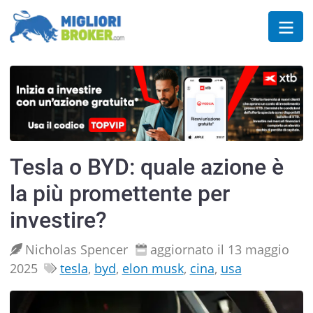
Tesla o BYD: quale azione è
la più promettente per
investire?
Nicholas Spencer
aggiornato il 13 maggio
2025
tesla
,
byd
,
elon musk
,
cina
,
usa