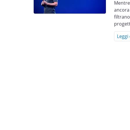
Mentre 
ancora 
filtran
proget
Leggi 