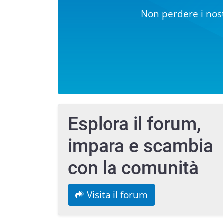
Non perdere i nost
Esplora il forum,
impara e scambia
con la comunità
Visita il forum