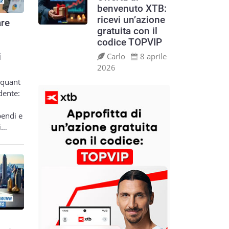
benvenuto XTB:
ricevi un’azione
re
gratuita con il
codice TOPVIP
Carlo
8 aprile
i
2026
 quant
dente:
pendi e
si…