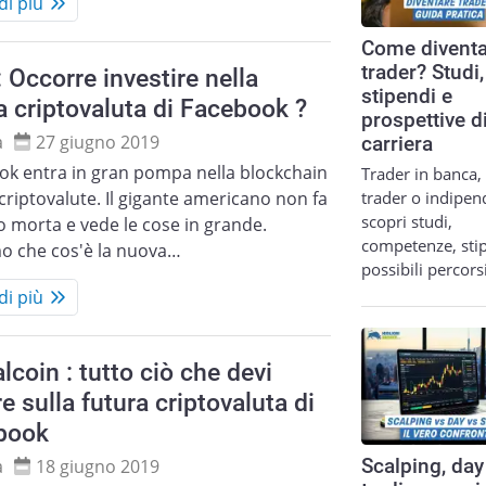
di più
Come diventa
trader? Studi,
: Occorre investire nella
stipendi e
 criptovaluta di Facebook ?
prospettive d
a
27 giugno 2019
carriera
ok entra in gran pompa nella blockchain
Trader in banca,
trader o indipen
 criptovalute. Il gigante americano non fa
scopri studi,
 morta e vede le cose in grande.
competenze, sti
o che cos'è la nuova…
possibili percor
di più
lcoin : tutto ciò che devi
e sulla futura criptovaluta di
book
a
18 giugno 2019
Scalping, day