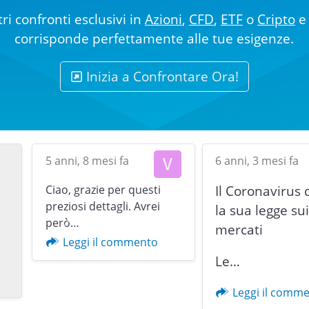
ri confronti esclusivi in
Azioni
,
CFD
,
ETF
o
Cripto
e 
corrisponde perfettamente alle tue esigenze.
Inizia a Confrontare Ora!
5 anni, 8 mesi fa
6 anni, 3 mesi fa
Ciao, grazie per questi
Il Coronavirus 
preziosi dettagli. Avrei
la sua legge su
però…
mercati
Previous
Leggi il commento
Le…
Leggi il comm