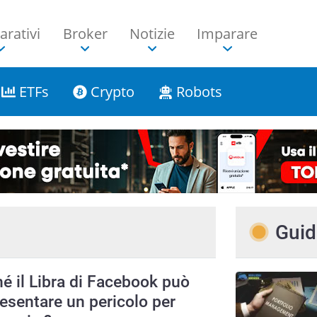
rativi
Broker
Notizie
Imparare
ETFs
Crypto
Robots
Guid
é il Libra di Facebook può
esentare un pericolo per