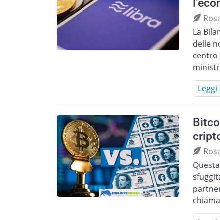
l’eco
Ros
La Bila
delle n
centro 
ministr
Leggi 
Bitco
cript
Ros
Questa
sfuggit
partner
chiama