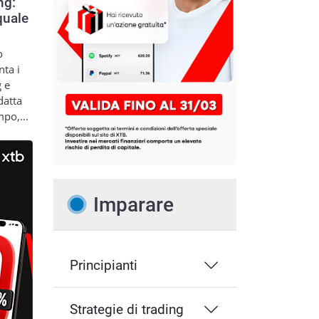
ng:
quale
o
nta i
g e
datta
empo,…
Imparare
Principianti
Strategie di trading