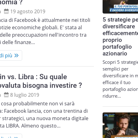
nomia ?
a
19 agosto 2019
5 strategie p
ncia di Facebook è attualmente nei titoli
diversificare
otizie economiche globali. E' stata al
efficacemente
delle preoccupazioni nell'incontro tra
proprio
i delle finanze…
portafoglio
azionario
di più
Scopri 5 strategi
semplici per
diversificare in
in vs. Libra : Su quale
efficace il tuo
ovaluta bisogna investire ?
portafoglio azion
a
8 luglio 2019
ridurre…
 cosa probabilmente non vi sarà
a: Facebook lancia, con una trentina di
 strategici, una nuova moneta digitale
ta LIBRA. Almeno questo…