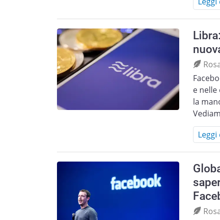
Leggi 
Libra
nuova
Ros
Facebo
e nelle
la mano
Vediam
Leggi 
Globa
saper
Face
Ros