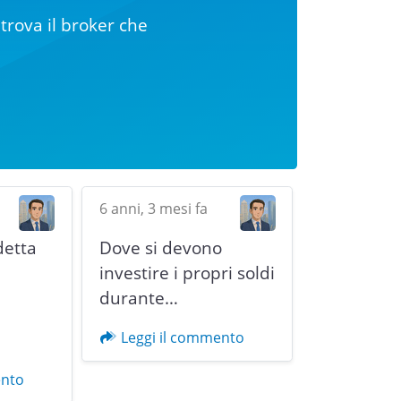
trova il broker che
6 anni, 3 mesi fa
detta
Dove si devono
i
investire i propri soldi
durante…
Next
Leggi il commento
ento