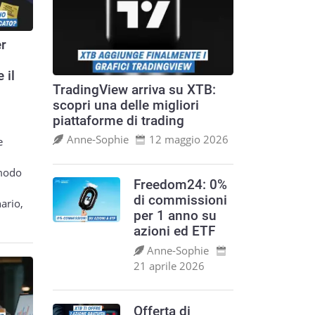
er
 il
TradingView arriva su XTB:
scopri una delle migliori
piattaforme di trading
Anne‑Sophie
12 maggio 2026
e
 modo
Freedom24: 0%
di commissioni
ario,
per 1 anno su
azioni ed ETF
Anne‑Sophie
21 aprile 2026
Offerta di