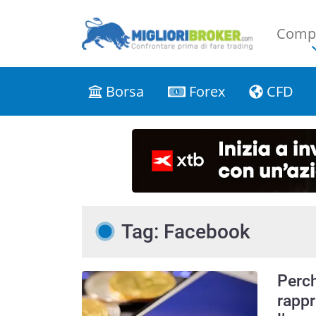
Compa
Borsa
Forex
CFD
Tag: Facebook
Perch
rappr