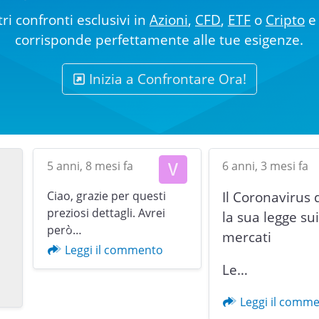
ri confronti esclusivi in
Azioni
,
CFD
,
ETF
o
Cripto
e 
corrisponde perfettamente alle tue esigenze.
Inizia a Confrontare Ora!
5 anni, 8 mesi fa
6 anni, 3 mesi fa
Ciao, grazie per questi
Il Coronavirus 
preziosi dettagli. Avrei
la sua legge su
però…
mercati
Previous
Leggi il commento
Le…
Leggi il comm