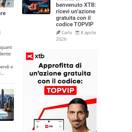
benvenuto XTB:
ricevi un’azione
re
gratuita con il
codice TOPVIP
Carlo
8 aprile
i
2026
 quant
dente:
pendi e
si…