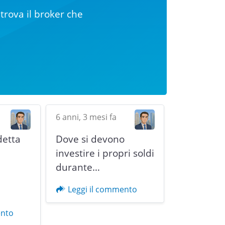
trova il broker che
6 anni, 3 mesi fa
detta
Dove si devono
i
investire i propri soldi
durante…
Next
Leggi il commento
ento