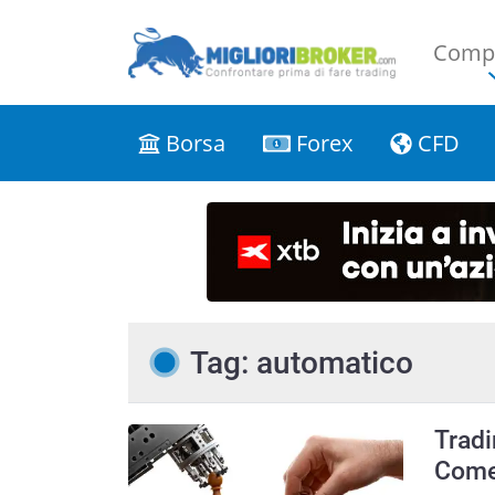
Compa
Borsa
Forex
CFD
Tag: automatico
Tradi
Come