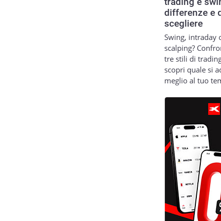
trading e swi
differenze e 
scegliere
Swing, intraday 
scalping? Confro
tre stili di tradin
scopri quale si a
meglio al tuo t