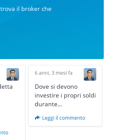
trova il broker che
6 anni, 3 mesi fa
detta
Dove si devono
i
investire i propri soldi
durante…
Next
Leggi il commento
ento