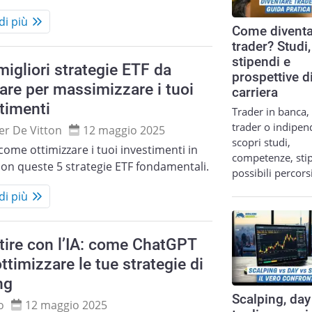
di più
Come diventa
trader? Studi,
stipendi e
migliori strategie ETF da
prospettive d
are per massimizzare i tuoi
carriera
timenti
Trader in banca,
trader o indipen
ier De Vitton
12 maggio 2025
scopri studi,
come ottimizzare i tuoi investimenti in
competenze, sti
on queste 5 strategie ETF fondamentali.
possibili percor
di più
tire con l’IA: come ChatGPT
ttimizzare le tue strategie di
ng
Scalping, day
o
12 maggio 2025