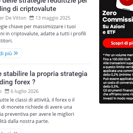
 delle strategie redditizie per
ading di criptovalute
ier De Vitton
13 maggio 2025
egie chiave per massimizzare i tuoi
i in criptovalute, adatte a tutti i profili
titori.
di più
stabilire la propria strategia
ading forex ?
o
6 luglio 2026
te le classi di attività, il forex o il
 di monete richiede di avere una
ia preventiva per avere le migliori
lità dalla nostra parte.