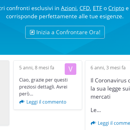
ri confronti esclusivi in
Azioni
,
CFD
,
ETF
o
Cripto
e 
corrisponde perfettamente alle tue esigenze.
Inizia a Confrontare Ora!
5 anni, 8 mesi fa
6 anni, 3 mesi fa
Ciao, grazie per questi
Il Coronavirus 
preziosi dettagli. Avrei
la sua legge su
però…
mercati
Previous
Leggi il commento
Le…
Leggi il comm