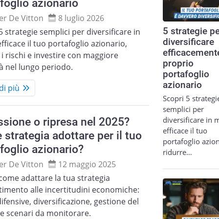
foglio azionario
ier De Vitton
8 luglio 2026
5 strategie p
5 strategie semplici per diversificare in
diversificare
ficace il tuo portafoglio azionario,
efficacemente
 i rischi e investire con maggiore
proprio
à nel lungo periodo.
portafoglio
azionario
di più
Scopri 5 strategi
semplici per
diversificare in
sione o ripresa nel 2025?
efficace il tuo
 strategia adottare per il tuo
portafoglio azion
foglio azionario?
ridurre…
ier De Vitton
12 maggio 2025
come adattare la tua strategia
timento alle incertitudini economiche:
difensive, diversificazione, gestione del
 e scenari da monitorare.