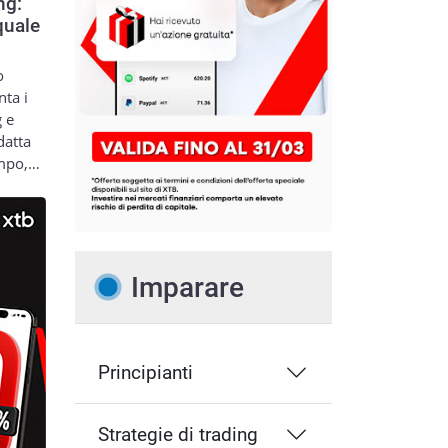
ng:
quale
o
nta i
g e
datta
empo,…
Imparare
Principianti
Strategie di trading