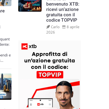
benvenuto XTB:
ricevi un’azione
re
gratuita con il
codice TOPVIP
Carlo
8 aprile
i
2026
 quant
dente:
pendi e
si…