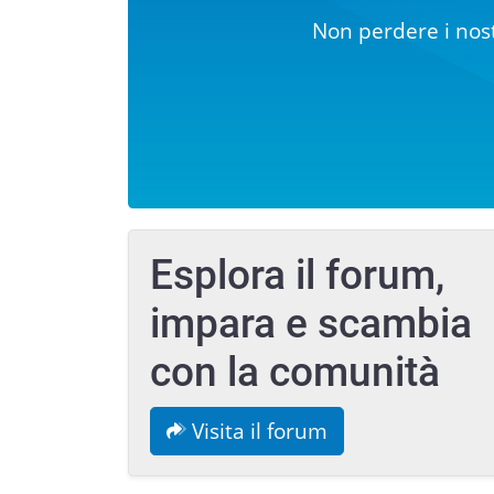
Non perdere i nost
Esplora il forum,
impara e scambia
con la comunità
Visita il forum