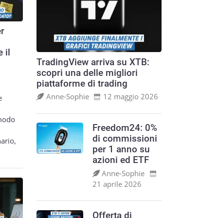
er
 il
TradingView arriva su XTB:
scopri una delle migliori
piattaforme di trading
Anne‑Sophie
12 maggio 2026
e
 modo
Freedom24: 0%
di commissioni
ario,
per 1 anno su
azioni ed ETF
Anne‑Sophie
21 aprile 2026
Offerta di