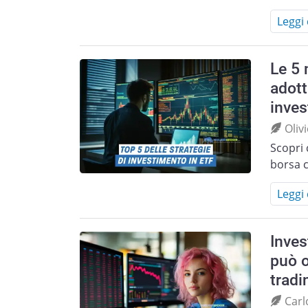
Leggi 
Le 5 
adott
inves
Oliv
Scopri 
borsa c
Leggi 
Inves
può o
tradi
Carl