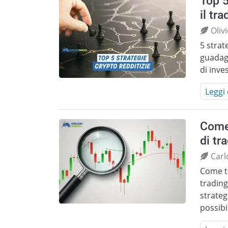
Top 5
il tr
Oliv
5 strat
guadagn
di inves
Leggi 
Come 
di tr
Carl
Come tut
trading
strateg
possibi