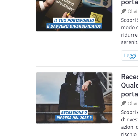
porta
Oliv
Scopri 
modo ef
ridurre
serenit
Leggi 
Reces
Quale
porta
Oliv
Scopri 
d'inves
azioni 
rischio