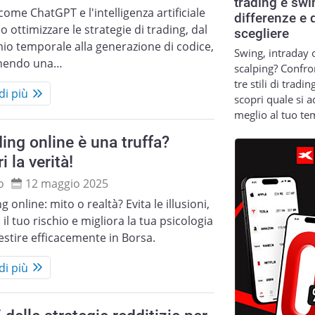
trading e swi
come ChatGPT e l'intelligenza artificiale
differenze e 
 ottimizzare le strategie di trading, dal
scegliere
io temporale alla generazione di codice,
Swing, intraday 
nendo una…
scalping? Confro
tre stili di tradin
di più
scopri quale si a
meglio al tuo t
ading online è una truffa?
i la verità!
o
12 maggio 2025
ng online: mito o realtà? Evita le illusioni,
i il tuo rischio e migliora la tua psicologia
estire efficacemente in Borsa.
di più