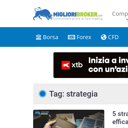
Compa
Borsa
Forex
CFD
Tag: strategia
5 str
effic