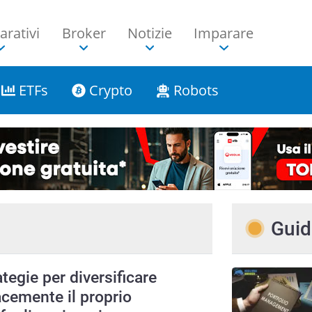
rativi
Broker
Notizie
Imparare
ETFs
Crypto
Robots
Guid
ategie per diversificare
acemente il proprio