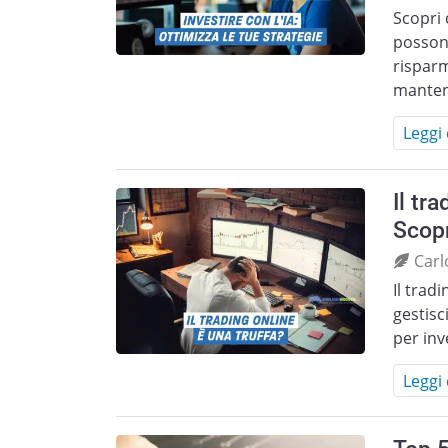
Scopri 
possono
risparm
mante
Leggi 
Il tr
Scopr
Carl
Il tradi
gestisc
per inv
Leggi 