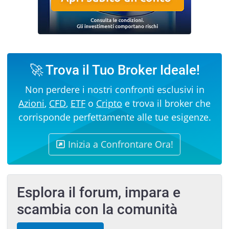
🚀 Trova il Tuo Broker Ideale!
Non perdere i nostri confronti esclusivi in
Azioni
,
CFD
,
ETF
o
Cripto
e trova il broker che
corrisponde perfettamente alle tue esigenze.
Inizia a Confrontare Ora!
Esplora il forum, impara e
scambia con la comunità