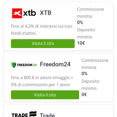
Commissione
XTB
minima
0%
Fino al 4,2% di interessi sui
tuoi
Deposito
fondi inattivi.
minimo
10
€
Visita il sito
Commissione
Freedom24
minima
0%
Fino a 800 $ in azioni omaggio +
Deposito
0% di commissioni per 1 anno
minimo
0
€
Visita il sito
Trade