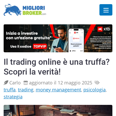
Il trading online è una truffa?
Scopri la verità!
Carlo
aggiornato il 12 maggio 2025
truffa
,
trading
,
money management
,
psicologia
,
strategia