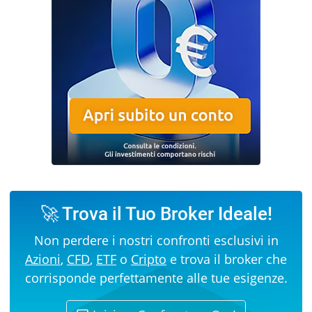
🚀 Trova il Tuo Broker Ideale!
Non perdere i nostri confronti esclusivi in
Azioni
,
CFD
,
ETF
o
Cripto
e trova il broker che
corrisponde perfettamente alle tue esigenze.