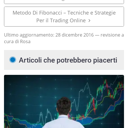
Metodo Di Fibonacci – Tecniche e Strategie
Per il Trading Online
Ultimo aggiornamento:
28 dicembre 2016
— revisione a
cura di Rosa
Articoli che potrebbero piacerti