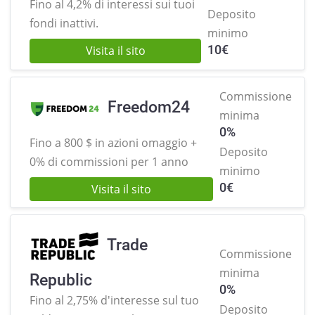
Fino al 4,2% di interessi sui
tuoi
Deposito
fondi inattivi.
minimo
10
€
Visita il sito
Commissione
Freedom24
minima
0%
Fino a 800 $ in azioni omaggio +
Deposito
0% di commissioni per 1 anno
minimo
0
€
Visita il sito
Trade
Commissione
minima
Republic
0%
Fino al 2,75% d'interesse sul tuo
Deposito