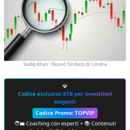
Sadiq Khan : Nuovo Sindaco di Londra
💎
Codice esclusivo XTB per investitori
esigenti
Codice Promo: TOPVIP
🧑‍💼 Coaching con esperti + 📚 Contenuti