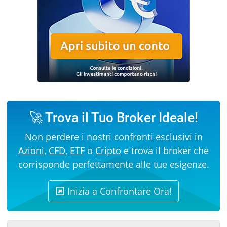
🚀 Trova il Tuo Broker Ideale!
Non perdere i nostri confronti esclusivi in
Azioni
,
CFD
,
ETF
o
Cripto
e trova il broker che
corrisponde perfettamente alle tue esigenze.
Inizia a Confrontare Ora!