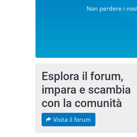
Non perdere i nost
Esplora il forum,
impara e scambia
con la comunità
Visita il forum