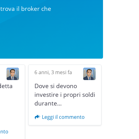
trova il broker che
6 anni, 3 mesi fa
detta
Dove si devono
i
investire i propri soldi
durante…
Next
Leggi il commento
ento