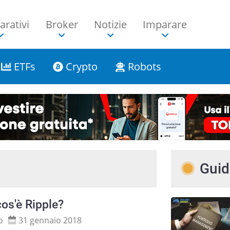
rativi
Broker
Notizie
Imparare
ETFs
Crypto
Robots
Guid
os'è Ripple?
o
31 gennaio 2018