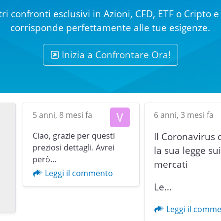
ri confronti esclusivi in
Azioni
,
CFD
,
ETF
o
Cripto
e 
corrisponde perfettamente alle tue esigenze.
Inizia a Confrontare Ora!
5 anni, 8 mesi fa
6 anni, 3 mesi fa
Ciao, grazie per questi
Il Coronavirus 
preziosi dettagli. Avrei
la sua legge su
però…
mercati
Previous
Leggi il commento
Le…
Leggi il comm