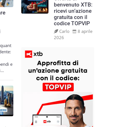
benvenuto XTB:
ricevi un’azione
re
gratuita con il
codice TOPVIP
Carlo
8 aprile
i
2026
 quant
dente:
pendi e
si…