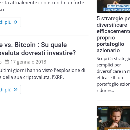
le sta attualmente conoscendo un forte
so.
5 strategie p
di più
diversificare
efficacemente
proprio
e vs. Bitcoin : Su quale
portafoglio
azionario
ovaluta dovresti investire?
Scopri 5 strategi
o
17 gennaio 2018
semplici per
ultimi giorni hanno visto l'esplosione di
diversificare in
e della sua criptovaluta, l'XRP.
efficace il tuo
portafoglio azion
di più
ridurre…