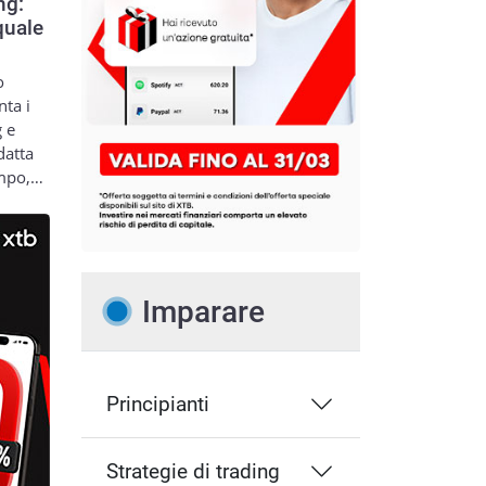
ng:
quale
o
nta i
g e
datta
empo,…
Imparare
Principianti
Strategie di trading