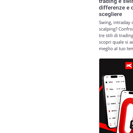
trading e swi
differenze e 
scegliere
Swing, intraday 
scalping? Confro
tre stili di tradin
scopri quale si a
meglio al tuo t