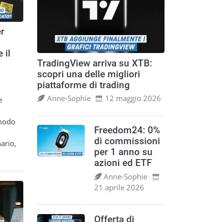
er
 il
TradingView arriva su XTB:
scopri una delle migliori
piattaforme di trading
Anne‑Sophie
12 maggio 2026
e
 modo
Freedom24: 0%
di commissioni
ario,
per 1 anno su
azioni ed ETF
Anne‑Sophie
21 aprile 2026
Offerta di