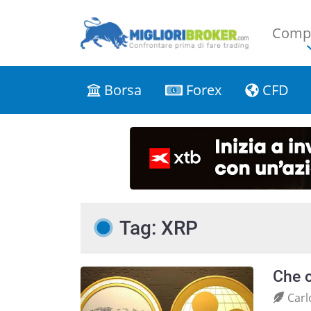
Compa
Borsa
Forex
CFD
Tag: XRP
Che c
Carl