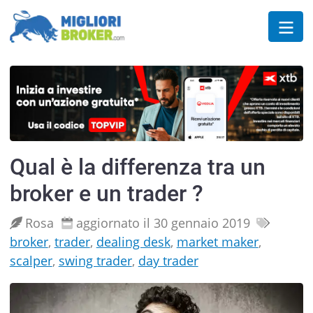
Qual è la differenza tra un
broker e un trader ?
Rosa
aggiornato il 30 gennaio 2019
broker
,
trader
,
dealing desk
,
market maker
,
scalper
,
swing trader
,
day trader