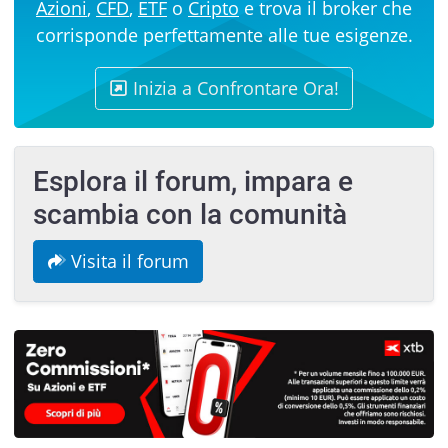
Azioni
,
CFD
,
ETF
o
Cripto
e trova il broker che
corrisponde perfettamente alle tue esigenze.
Inizia a Confrontare Ora!
Esplora il forum, impara e
scambia con la comunità
Visita il forum