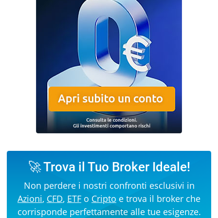
🚀 Trova il Tuo Broker Ideale!
Non perdere i nostri confronti esclusivi in
Azioni
,
CFD
,
ETF
o
Cripto
e trova il broker che
corrisponde perfettamente alle tue esigenze.