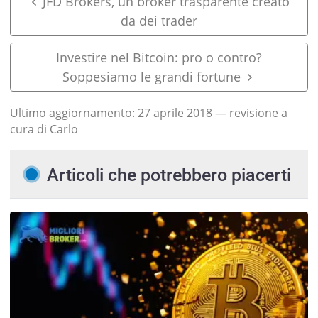
JFD Brokers, un broker trasparente creato
da dei trader
Investire nel Bitcoin: pro o contro?
Soppesiamo le grandi fortune
Ultimo aggiornamento:
27 aprile 2018
— revisione a
cura di Carlo
Articoli che potrebbero piacerti