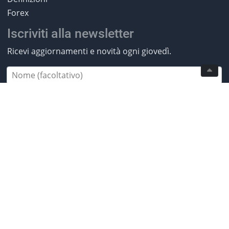
Forex
Iscriviti alla newsletter
Ricevi aggiornamenti e novità ogni giovedì.
Iscriviti
2013-2026 MiglioriBroker.com. All rights
reserved.
* Investire comporta dei rischi. Investi in modo
responsabile. ** I CFD sono strumenti complessi e
presentano un elevato rischio di perdita rapida di
capitale a causa della leva finanziaria. Tra il 50% e l'89%
dei conti degli investitori al dettaglio perde denaro
facendo trading di CFD. Assicurati di comprendere
come funzionano i CFD e di poterti permettere l'elevato