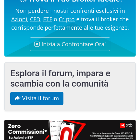
Non perdere i nostri confronti esclusivi in
Azioni
,
CFD
,
ETF
o
Cripto
e trova il broker che
corrisponde perfettamente alle tue esigenze.
Inizia a Confrontare Ora!
Esplora il forum, impara e
scambia con la comunità
Visita il forum