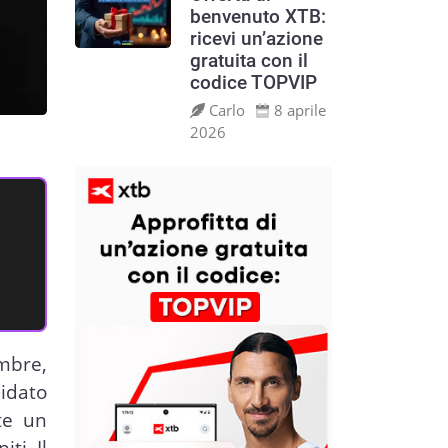
benvenuto XTB:
ricevi un’azione
gratuita con il
codice TOPVIP
Carlo
8 aprile
2026
mbre,
idato
te un
ti. Il