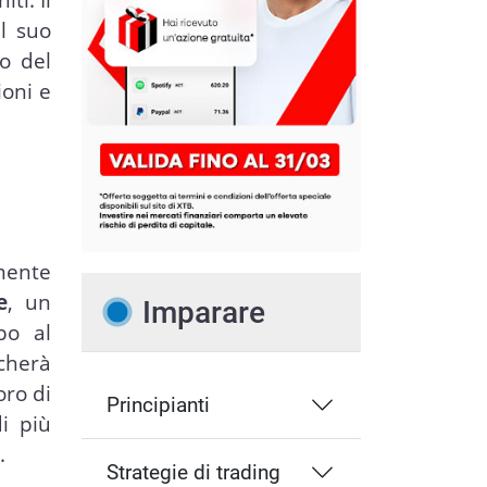
l suo
o del
oni e
amente
e
, un
Imparare
po al
cherà
oro di
Principianti
i più
.
Strategie di trading