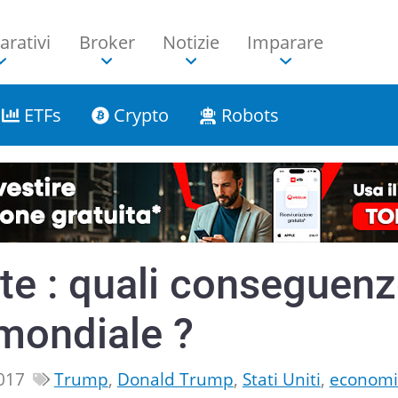
rativi
Broker
Notizie
Imparare
ETFs
Crypto
Robots
te : quali conseguen
mondiale ?
2017
Trump
,
Donald Trump
,
Stati Uniti
,
economi