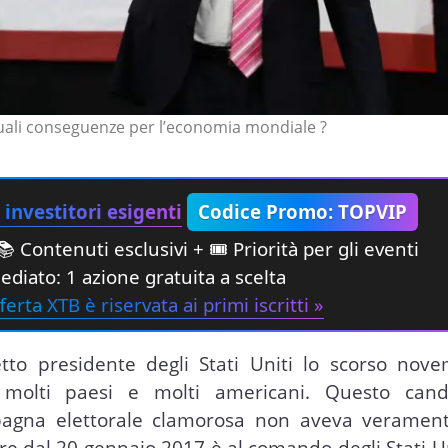
uali conseguenze per l’economia mondiale ?
investitori esigenti
Codice Promo: TOPVIP
 Contenuti esclusivi + 🎟 Priorità per gli eventi
diato: 1 azione gratuita a scelta
ferta XTB è riservata ai primi iscritti »
o presidente degli Stati Uniti lo scorso nove
 molti paesi e molti americani. Questo cand
pagna elettorale clamorosa non aveva veramen
re dal 20 gennaio 2017 è al comando degli Stati Uni