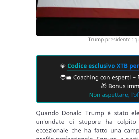
Trump presidente : q
💎
Codice esclusivo XTB per 
🧑‍💼 Coaching con esperti + 
🎁 Bonus imme
Non aspettare, l’of
Quando Donald Trump è stato elett
un'ondate di stupore ha colpito
eccezionale che ha fatto una cam
profilo professionale. Eppure, a parti