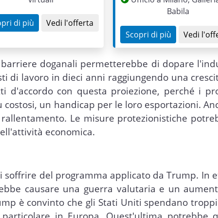
Babila
pri di più
Vedi l'offerta
Scopri di più
Vedi l'off
e barriere doganali permetterebbe di dopare l'ind
ti di lavoro in dieci anni raggiungendo una cresci
ti d'accordo con questa proiezione, perché i pro
 costosi, un handicap per le loro esportazioni. An
rallentamento. Le misure protezionistiche potre
ell'attività economica.
i soffrire del programma applicato da Trump. In ef
otrebbe causare una guerra valutaria e un aument
rump è convinto che gli Stati Uniti spendano troppi
in particolare in Europa. Quest'ultima potrebbe 