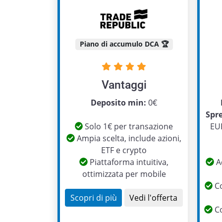
Piano di accumulo DCA 🏆
Vantaggi
Deposito min:
0€
Spr
Solo 1€ per transazione
EUR
Ampia scelta, include azioni,
ETF e crypto
Piattaforma intuitiva,
Ac
ottimizzata per mobile
Co
Scopri di più
Vedi l'offerta
Co