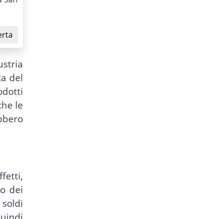
erta
ustria
ta del
dotti
che le
bbero
fetti,
o dei
 soldi
quindi