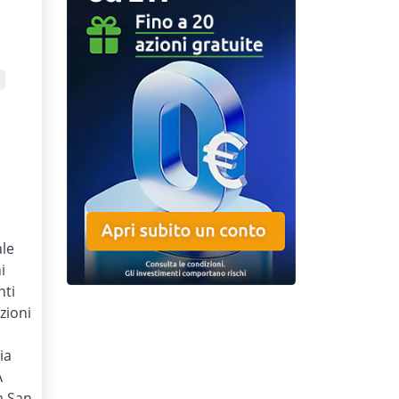
€
ale
i
nti
zioni
ia
A
a San