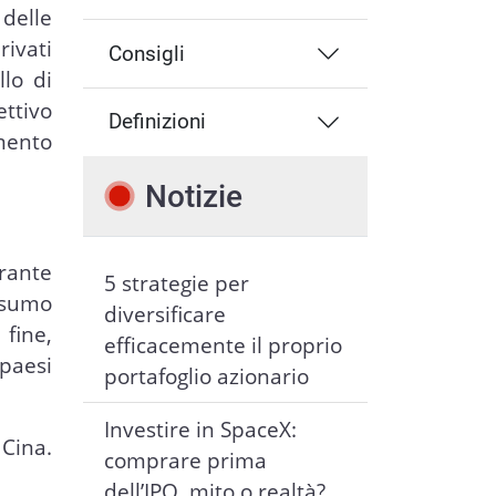
 delle
rivati
Consigli
llo di
ttivo
Definizioni
umento
Notizie
rante
5 strategie per
nsumo
diversificare
 fine,
efficacemente il proprio
 paesi
portafoglio azionario
Investire in SpaceX:
 Cina.
comprare prima
dell’IPO, mito o realtà?