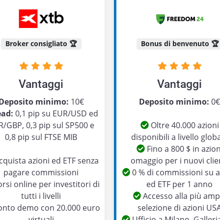
Broker consigliato 🏆
Bonus di benvenuto 🏆
Vantaggi
Vantaggi
Deposito minimo:
10€
Deposito minimo:
0
ead:
0,1 pip su EUR/USD ed
/GBP, 0,3 pip sul SP500 e
Oltre 40.000 azioni
0,8 pip sul FTSE MIB
disponibili a livello glob
Fino a 800 $ in azion
quista azioni ed ETF senza
omaggio per i nuovi clie
pagare commissioni
0 % di commissioni su a
rsi online per investitori di
ed ETF per 1 anno
tutti i livelli
Accesso alla più amp
nto demo con 20.000 euro
selezione di azioni US
virtuali
Ufficio a Milano, Galleri