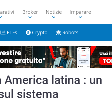
rativi
Broker
Notizie
Imparare
ETFs
Crypto
Robots
 America latina : un
 sul sistema