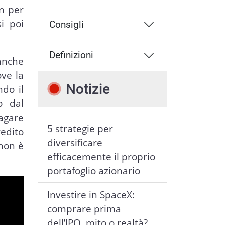
in per
i poi
Consigli
Definizioni
anche
ove la
Notizie
do il
o dal
agare
5 strategie per
redito
diversificare
 non è
efficacemente il proprio
portafoglio azionario
Investire in SpaceX:
comprare prima
dell’IPO, mito o realtà?