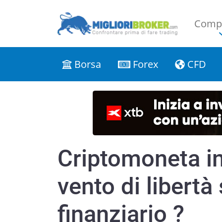
Compa
Borsa
Forex
CFD
Criptomoneta in
vento di libertà
finanziario ?