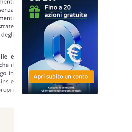
umenti
 senza
menti
trate
degli
ile e
che il
go in
ains e
propri