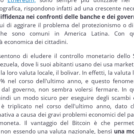
eografica, rispondono infatti ad una crescente nec
iffidenza nei confronti delle banche e dei gover
ui di aggirare il problema del protezionismo o di
e, che sono comuni in America Latina. Con q
à economica dei cittadini.
sentono di eludere il controllo monetario dello 
ezuela, dove li suoi abitanti usano dei usa marke
 loro valuta locale, il bolivar. In effetti, la valuta 
50% nel corso dell'ultimo anno, e questo fenome
 dal governo, non sembra volersi fermare. In q
 quindi un modo sicuro per eseguire degli scambi
è triplicato nel corso dell'ultimo anno, dato c
rnativa a causa dei gravi problemi economici del p
 moneta. Il vantaggio del Bitcoin è che permet
re, non essendo una valuta nazionale, bensì
una m