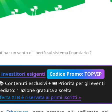
ina : un vento di libertà sul sistema finanziario ?
investitori esigenti
Codice Promo: TOPVIP
 Contenuti esclusivi + 🎟 Priorità per gli eventi
diato: 1 azione gratuita a scelta
ferta XTB è riservata ai primi iscritti »
o
Ethereum,
sono sempre più utilizzate nei 