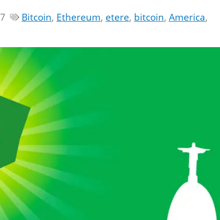
17
Bitcoin
,
Ethereum
,
etere
,
bitcoin
,
America
,