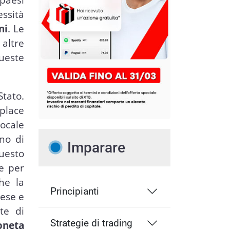
essità
ni
. Le
 altre
ueste
Stato.
tplace
locale
no di
Imparare
uesto
 e per
he la
Principianti
aese e
te di
Strategie di trading
oneta