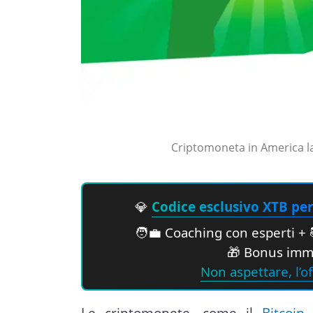
Criptomoneta in America lat
💎
Codice esclusivo XTB per 
🧑‍💼 Coaching con esperti + 
🎁 Bonus imme
Non aspettare, l’of
Le criptomonete, come il
Bitcoin